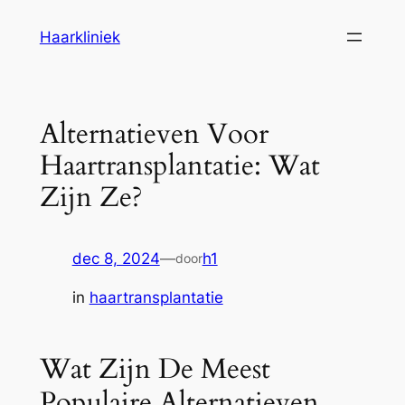
Ga
Haarkliniek
naar
de
inhoud
Alternatieven Voor
Haartransplantatie: Wat
Zijn Ze?
dec 8, 2024
—
h1
door
in
haartransplantatie
Wat Zijn De Meest
Populaire Alternatieven