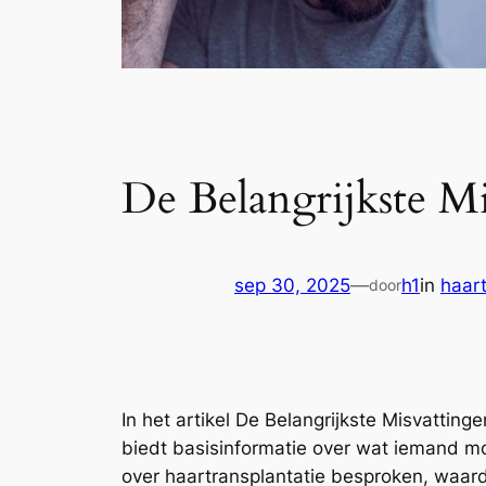
De Belangrijkste Mi
sep 30, 2025
—
h1
in
haart
door
In het artikel De Belangrijkste Misvatting
biedt basisinformatie over wat iemand m
over haartransplantatie besproken, waardo