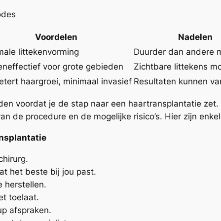
odes
Voordelen
Nadelen
male littekenvorming
Duurder dan andere 
eneffectief voor grote gebieden
Zichtbare littekens mo
etert haargroei, minimaal invasief
Resultaten kunnen va
iden voordat je de stap naar een haartransplantatie zet.
 van de procedure en de mogelijke risico’s. Hier zijn en
nsplantatie
chirurg.
at het beste bij jou past.
 herstellen.
t toelaat.
up afspraken.