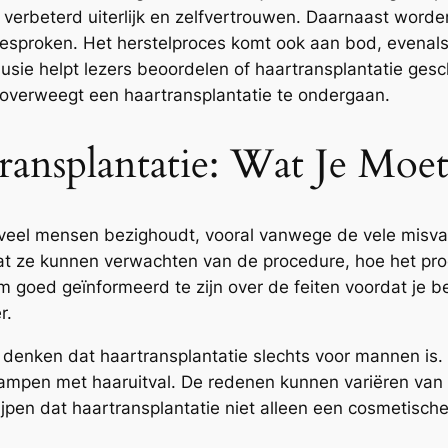
 verbeterd uiterlijk en zelfvertrouwen. Daarnaast word
sproken. Het herstelproces komt ook aan bod, evenals
ie helpt lezers beoordelen of haartransplantatie geschi
 overweegt een haartransplantatie te ondergaan.
transplantatie: Wat Je Mo
 veel mensen bezighoudt, vooral vanwege de vele misva
t ze kunnen verwachten van de procedure, hoe het proce
om goed geïnformeerd te zijn over de feiten voordat je b
r.
enken dat haartransplantatie slechts voor mannen is. 
kampen met haaruitval. De redenen kunnen variëren van 
ijpen dat haartransplantatie niet alleen een cosmetische