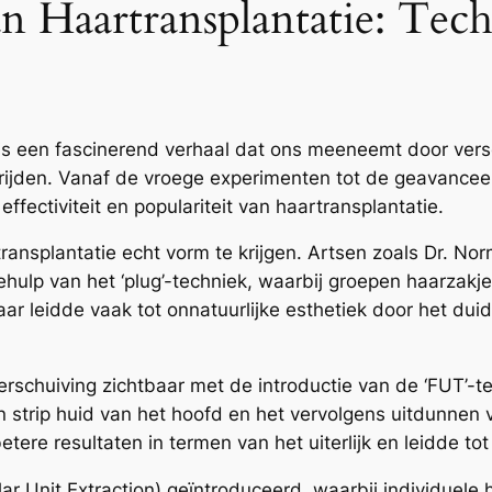
n Haartransplantatie: Te
is een fascinerend verhaal dat ons meeneemt door versc
bestrijden. Vanaf de vroege experimenten tot de geavan
effectiviteit en populariteit van haartransplantatie.
ansplantatie echt vorm te krijgen. Artsen zoals Dr. No
behulp van het ‘plug’-techniek, waarbij groepen haarzak
r leidde vaak tot onnatuurlijke esthetiek door het duide
schuiving zichtbaar met de introductie van de ‘FUT’-tec
strip huid van het hoofd en het vervolgens uitdunnen va
tere resultaten in termen van het uiterlijk en leidde to
lar Unit Extraction) geïntroduceerd, waarbij individuel