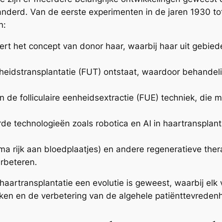
anderd. Van de eerste experimenten in de jaren 1930 t
n:
ert het concept van donor haar, waarbij haar uit gebie
nheidstransplantatie (FUT) ontstaat, waardoor behandel
de folliculaire eenheidsextractie (FUE) techniek, die mi
 technologieën zoals robotica en AI in haartransplanta
ma rijk aan bloedplaatjes) en andere regeneratieve the
erbeteren.
haartransplantatie een evolutie is geweest, waarbij elk
eken en de verbetering van de algehele patiënttevredenh