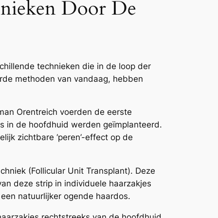
chnieken Door De
hillende technieken die in de loop der
ceerde methoden van vandaag, hebben
rman Orentreich voerden de eerste
jes in de hoofdhuid werden geïmplanteerd.
lijk zichtbare ‘peren’-effect op de
hniek (Follicular Unit Transplant). Deze
n deze strip in individuele haarzakjes
t een natuurlijker ogende haardos.
e haarzakjes rechtstreeks van de hoofdhuid