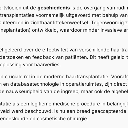
rtvloeien uit de
geschiedenis
is de overgang van rud
transplantaties voornamelijk uitgevoerd met behulp van 
sulteerden in zichtbaar littekenweefsel. Tegenwoordig z
ransplantation) ontwikkeld, waardoor minder invasieve en
l geleerd over de effectiviteit van verschillende haartr
rzoeken en feedback van patiënten. Dit heeft geleid to
oplossing voor haarverlies.
n cruciale rol in de moderne haartransplantatie. Vooraf
 en databasetechnologie in operatieruimtes, zijn direct
 de nauwkeurigheid van de ingreep, maar ook de algehel
ntatie als een legitieme medische procedure in belangri
heveld werd beschouwd, is nu een breed geaccepteerde 
eneeskunde en cosmetische chirurgie.