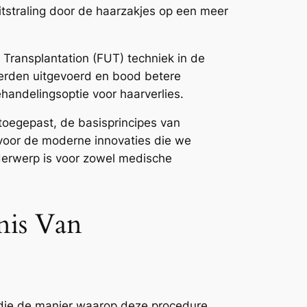
itstraling door de haarzakjes op een meer
 Transplantation (FUT) techniek in de
werden uitgevoerd en bood betere
handelingsoptie voor haarverlies.
toegepast, de basisprincipes van
voor de moderne innovaties die we
derwerp is voor zowel medische
nis Van
 die de manier waarop deze procedure