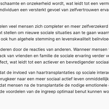
 schaamte en onzekerheid wordt, wat leidt tot een verm
individuen een versterkt gevoel van zelfvertrouwen erva
len veel mensen zich completer en meer zelfverzekerd in
at stellen om nieuwe sociale situaties aan te gaan wa
t ook hun algehele stemming en levenskwaliteit beïnvlo
deren door de reacties van anderen. Wanneer mensen ve
k van vrienden en familie de sociale ervaring verder v
t, wat leidt tot een actiever en bevredigender sociaal
at de invloed van haartransplantaties op sociale intera
gkeer naar een meer sociaal actief leven onmiddellijk z
iaal dat mensen na de transplantatie de nodige emotione
t de voordelen van de ingreep optimaal benut kunnen wo