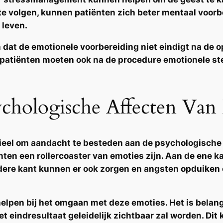
te volgen, kunnen patiënten zich beter mentaal voorb
 leven.
n dat de emotionele voorbereiding niet eindigt na de op
 patiënten moeten ook na de procedure emotionele st
hologische Affecten Van H
tieel om aandacht te besteden aan de
psychologische
nten een rollercoaster van emoties zijn. Aan de ene ka
ere kant kunnen er ook zorgen en angsten opduiken 
elpen bij het omgaan met deze emoties. Het is bela
het eindresultaat geleidelijk zichtbaar zal worden. Dit