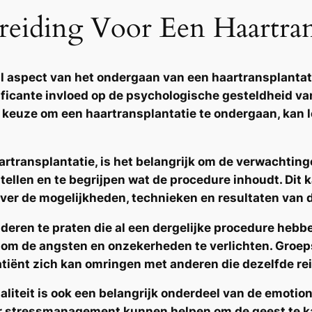
eiding Voor Een Haartrans
l aspect van het ondergaan van een haartransplantatie
ificante invloed op de
psychologische
gesteldheid van
e keuze om een haartransplantatie te ondergaan, kan 
rtransplantatie, is het belangrijk om de verwachting
stellen en te begrijpen wat de procedure inhoudt. Dit 
over de mogelijkheden, technieken en resultaten van 
nderen te praten die al een dergelijke procedure heb
 om de angsten en onzekerheden te verlichten. Groe
patiënt zich kan omringen met anderen die dezelfde re
liteit is ook een belangrijk onderdeel van de emotion
r stressmanagement kunnen helpen om de geest te ka