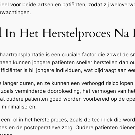
tieel voor beide artsen en patiënten, zodat zij welove
erwachtingen.
 In Het Herstelproces Na 
 haartransplantatie is een cruciale factor die zowel de sn
een kunnen jongere patiënten sneller herstellen dan o
fficiënter is bij jongere individuen, wat bijdraagt aan e
s langer duren, en ze kunnen een verhoogd risico lopen o
n, zoals verminderde doorbloeding, het vermogen van h
dat oudere patiënten goed worden voorbereid op de ope
 minimaliseren.
een rol in het herstelproces, zoals de techniek die wor
nes en de postoperatieve zorg. Oudere patiënten diene