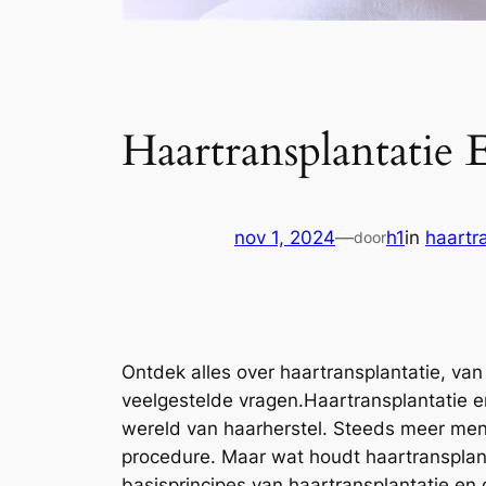
Haartransplantatie 
nov 1, 2024
—
h1
in
haartr
door
Ontdek alles over haartransplantatie, van
veelgestelde vragen.Haartransplantatie en
wereld van haarherstel. Steeds meer mens
procedure. Maar wat houdt haartransplantat
basisprincipes van haartransplantatie en