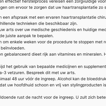
n effectief herstelproces vereisen een zorgvuldige voorb
lgen om ervoor te zorgen dat uw haartransplantatie zo s
 een afspraak met een ervaren haartransplantatie chiru
hillende technieken die beschikbaar zijn.
uw arts over uw medische geschiedenis en huidige medic
n de juiste aanpak te bepalen.
 om enkele weken voor de procedure te stoppen met ro
 beïnvloeden.
n gebalanceerd dieet rijk aan vitamines en mineralen. Hy
jd het gebruik van bepaalde medicijnen en supplement
a-3 vetzuren. Bespreek dit met uw arts.
imaal 48 uur vóór de ingreep. Alcohol kan de bloeddru
dat uw hoofdhuid schoon en vrij van stylingproducten is
ldoende rust de nacht voor de ingreep. U zult zich bet