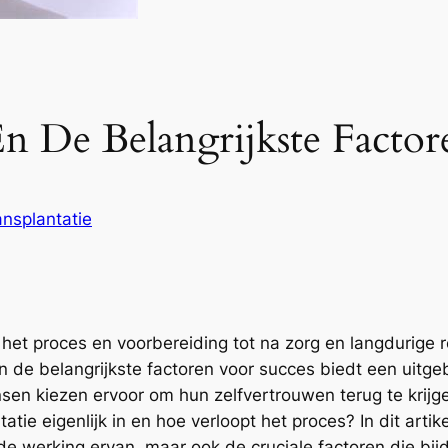
En De Belangrijkste Facto
ansplantatie
 het proces en voorbereiding tot na zorg en langdurige 
 de belangrijkste factoren voor succes biedt een uitge
en kiezen ervoor om hun zelfvertrouwen terug te krijg
ie eigenlijk in en hoe verloopt het proces? In dit artik
 de werking ervan, maar ook de cruciale factoren die bi