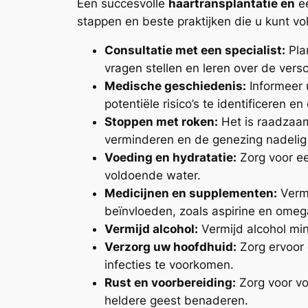
Een succesvolle
haartransplantatie en
ee
stappen en beste praktijken die u kunt vo
Consultatie met een specialist:
Plan
vragen stellen en leren over de versc
Medische geschiedenis:
Informeer 
potentiële risico’s te identificeren e
Stoppen met roken:
Het is raadzaam
verminderen en de genezing nadelig
Voeding en hydratatie:
Zorg voor ee
voldoende water.
Medicijnen en supplementen:
Vermi
beïnvloeden, zoals aspirine en omeg
Vermijd alcohol:
Vermijd alcohol min
Verzorg uw hoofdhuid:
Zorg ervoor 
infecties te voorkomen.
Rust en voorbereiding:
Zorg voor vo
heldere geest benaderen.