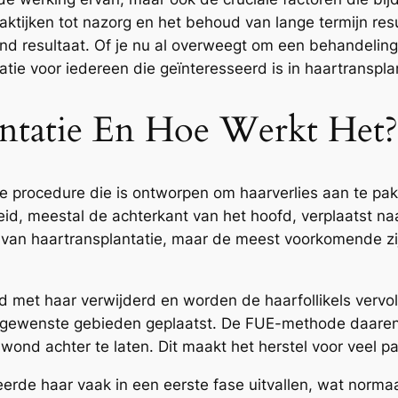
aktijken tot nazorg en het behoud van lange termijn res
end resultaat. Of je nu al overweegt om een behandelin
tie voor iedereen die geïnteresseerd is in haartransplan
antatie En Hoe Werkt Het?
e procedure die is ontworpen om haarverlies aan te pak
id, meestal de achterkant van het hoofd, verplaatst n
 van haartransplantatie, maar de meest voorkomende zijn
 met haar verwijderd en worden de haarfollikels vervo
gewenste gebieden geplaatst. De FUE-methode daarent
 wond achter te laten. Dit maakt het herstel voor veel pa
erde haar vaak in een eerste fase uitvallen, wat normaal