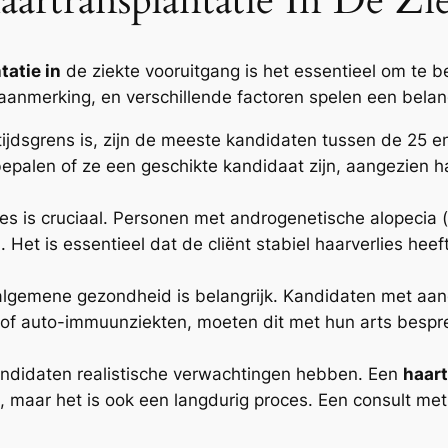
artransplantatie In De Zi
tatie in
de ziekte vooruitgang is het essentieel om te b
aanmerking, en verschillende factoren spelen een belang
tijdsgrens is, zijn de meeste kandidaten tussen de 25
epalen of ze een geschikte kandidaat zijn, aangezien h
es is cruciaal. Personen met androgenetische alopecia (er
. Het is essentieel dat de cliënt stabiel haarverlies hee
lgemene gezondheid is belangrijk. Kandidaten met aan
 of auto-immuunziekten, moeten dit met hun arts bespr
andidaten realistische verwachtingen hebben. Een
haart
, maar het is ook een langdurig proces. Een consult met 