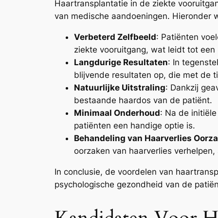
Haartransplantatie in de ziekte vooruitga
van medische aandoeningen. Hieronder w
Verbeterd Zelfbeeld
: Patiënten voe
ziekte vooruitgang, wat leidt tot een
Langdurige Resultaten
: In tegenste
blijvende resultaten op, die met de t
Natuurlijke Uitstraling
: Dankzij gea
bestaande haardos van de patiënt.
Minimaal Onderhoud
: Na de initië
patiënten een handige optie is.
Behandeling van Haarverlies Oorz
oorzaken van haarverlies verhelpen,
In conclusie, de voordelen van haartranspl
psychologische gezondheid van de patiënt.