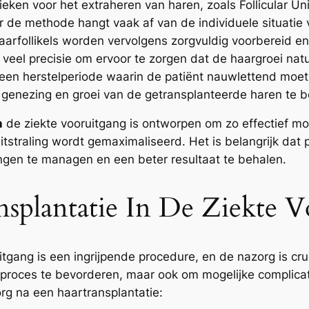
ieken voor het extraheren van haren, zoals Follicular Unit
 de methode hangt vaak af van de individuele situatie 
arfollikels worden vervolgens zorgvuldig voorbereid en
t veel precisie om ervoor te zorgen dat de haargroei natuu
 een herstelperiode waarin de patiënt nauwlettend moet
 genezing en groei van de getransplanteerde haren te 
n
de ziekte vooruitgang is ontworpen om zo effectief mog
uitstraling wordt gemaximaliseerd. Het is belangrijk dat
ngen te managen en een beter resultaat te behalen.
splantatie In De Ziekte 
itgang is een ingrijpende procedure, en de nazorg is cr
sproces te bevorderen, maar ook om mogelijke complicat
org na een haartransplantatie: