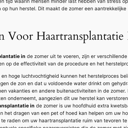
een tijd waarin mensen minder last hebben van stress op
en op hun herstel. Dit maakt de zomer een aantrekkelij
en Voor Haartransplantati
lantatie in
de zomer uit te voeren, zijn er verschillend
op de effectiviteit van de procedure en het herstelpr
en hoge luchtvochtigheid kunnen het herstelproces beïn
gen de zon en dat u voldoende water drinkt om gehydra
n vakanties en andere buitenactiviteiten in de zomer. H
eiten onderneemt, aangezien dit uw herstel kan verstoren
ansplantatie in
de zomer is uw hoofdhuid extra kwetsb
n het dragen van een pet of hoed kan helpen om uw h
 te raden om uw haartransplantatie ruim van tevoren t
eventuele specifieke nazorgvereisten die de zomer met z