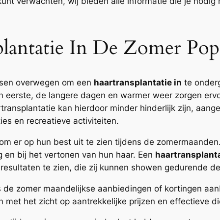
unt verwachten, wij bieden alle informatie die je nodig
antatie In De Zomer Popu
ensen overwegen om een
haartransplantatie in
te onderg
Ten eerste, de langere dagen en warmer weer zorgen erv
ransplantatie kan hierdoor minder hinderlijk zijn, aang
s en recreatieve activiteiten.
om er op hun best uit te zien tijdens de zomermaanden.
g en bij het vertonen van hun haar. Een
haartransplanta
esultaten te zien, die zij kunnen showen gedurende d
ens de zomer maandelijkse aanbiedingen of kortingen aan
et het zicht op aantrekkelijke prijzen en effectieve d