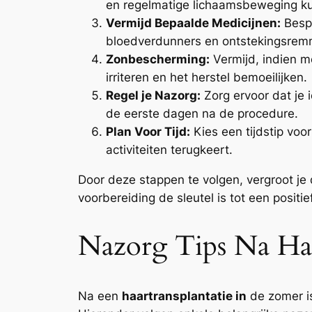
en regelmatige lichaamsbeweging ku
Vermijd Bepaalde Medicijnen:
Bespr
bloedverdunners en ontstekingsremm
Zonbescherming:
Vermijd, indien mo
irriteren en het herstel bemoeilijken.
Regel je Nazorg:
Zorg ervoor dat je 
de eerste dagen na de procedure.
Plan Voor Tijd:
Kies een tijdstip voo
activiteiten terugkeert.
Door deze stappen te volgen, vergroot je
voorbereiding de sleutel is tot een positief
Nazorg Tips Na Haa
Na een
haartransplantatie in
de zomer is