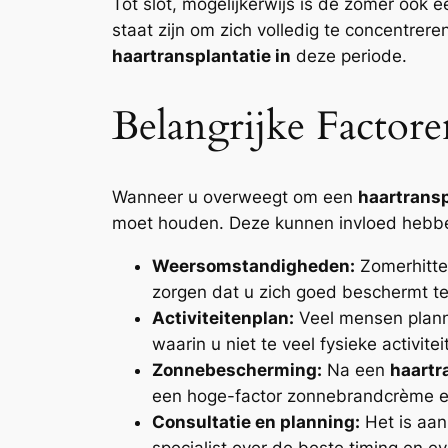
Tot slot, mogelijkerwijs is de zomer ook 
staat zijn om zich volledig te concentrer
haartransplantatie in
deze periode.
Belangrijke Factor
Wanneer u overweegt om een
haartransp
moet houden. Deze kunnen invloed hebben 
Weersomstandigheden:
Zomerhitte 
zorgen dat u zich goed beschermt te
Activiteitenplan:
Veel mensen planne
waarin u niet te veel fysieke activit
Zonnebescherming:
Na een
haartr
een hoge-factor zonnebrandcrème e
Consultatie en planning:
Het is aan
specialist over de beste timing en 