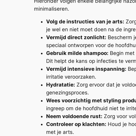
Hieronder volgen enkele belangrijke nazor
minimaliseren.
Volg de instructies van je arts:
Zorg
je wel en niet moet doen na de ingre
Vermijd direct zonlicht:
Bescherm je
speciaal ontworpen voor de hoofdhu
Gebruik milde shampoo:
Begin met 
Dit helpt de kans op infecties te ver
Vermijd intensieve inspanning:
Bep
irritatie veroorzaken.
Hydratatie:
Zorg ervoor dat je voldo
genezingsproces.
Wees voorzichtig met styling prod
ingreep om de hoofdhuid niet te irrit
Neem voldoende rust:
Zorg voor vol
Controleer op klachten:
Houd je hoo
met je arts.