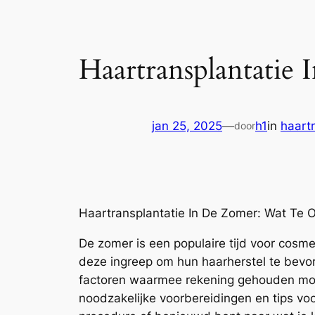
Haartransplantati
jan 25, 2025
—
h1
in
haart
door
Haartransplantatie In De Zomer: Wat Te
De zomer is een populaire tijd voor cosm
deze ingreep om hun haarherstel te bevord
factoren waarmee rekening gehouden moet
noodzakelijke voorbereidingen en tips voo