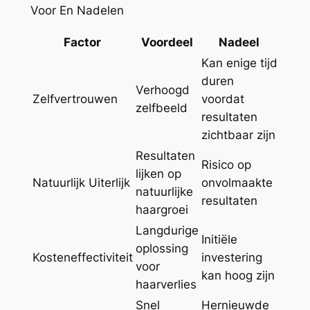
Voor En Nadelen
Factor
Voordeel
Nadeel
Kan enige tijd
duren
Verhoogd
Zelfvertrouwen
voordat
zelfbeeld
resultaten
zichtbaar zijn
Resultaten
Risico op
lijken op
Natuurlijk Uiterlijk
onvolmaakte
natuurlijke
resultaten
haargroei
Langdurige
Initiële
oplossing
Kosteneffectiviteit
investering
voor
kan hoog zijn
haarverlies
Snel
Hernieuwde