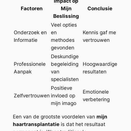
Impact op
Factoren
Mijn
Conclusie
Beslissing
Veel opties
Onderzoek en
en
Kennis gaf me
Informatie
methodes
vertrouwen
gevonden
Deskundige
Professionele
begeleiding
Hoogwaardige
Aanpak
van
resultaten
specialisten
Positieve
Emotionele
Zelfvertrouwen
invloed op
verbetering
mijn imago
Een van de grootste voordelen van
mijn
haartransplantatie
is dat het resultaat