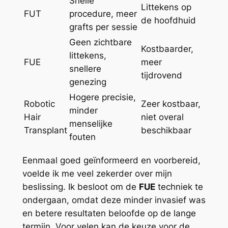
Snelle
Littekens op
FUT
procedure, meer
de hoofdhuid
grafts per sessie
Geen zichtbare
Kostbaarder,
littekens,
FUE
meer
snellere
tijdrovend
genezing
Hogere precisie,
Robotic
Zeer kostbaar,
minder
Hair
niet overal
menselijke
Transplant
beschikbaar
fouten
Eenmaal goed geïnformeerd en voorbereid,
voelde ik me veel zekerder over mijn
beslissing. Ik besloot om de
FUE
techniek te
ondergaan, omdat deze minder invasief was
en betere resultaten beloofde op de lange
termijn. Voor velen kan de keuze voor de