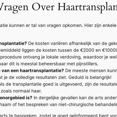
ragen Over Haartransplan
atie kunnen er tal van vragen opkomen. Hier zijn enke
nsplantatie?
De kosten variëren afhankelijk van de gek
k. Gemiddeld liggen de kosten tussen de €2000 en €1000
procedure ontvang je lokale verdoving, waardoor je wein
aar dit is meestal beheersbaar met pijnstillers.
n van een haartransplantatie?
De meeste mensen kunne
e de volledige resultaten ziet. Geduld is belangrijk!
als de transplantatie goed is uitgevoerd, zijn de result
 zoals normaal haar.
donorgebied is?
In dergelijke gevallen kan de arts ander
ichaam of het bespreken van niet-chirurgische behandeli
arts te bespreken, zodat je goed geïnformeerd bent voor