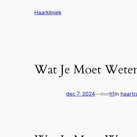
Ga
Haarkliniek
naar
de
inhoud
Wat Je Moet Weten
dec 7, 2024
—
h1
in
haartr
door